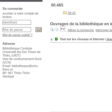
00.465
Se connecter
00.42
accéder à votre compte de
lecteur
Ouvrages de la bibliothèque en i
Affiner la recherche
Interroger 
Mot de passe oublié ?
Tout sur les réseaux et Internet
/
Jea
Adresse
Bibliothèque Centrale
Université Iba Der Thiam de
Thiès, (UIDT)
Voie de contournement Nord
(VCN)
Email: bibliotheque@univ-
thies.sn
BP: 967 Thiès Thiès
Sénégal