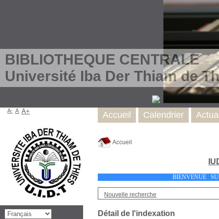
BIBLIOTHEQUE CENTRALE
Université Iba Der Thiam de Th
A-
A
A+
Accueil
Calendrier
Actual
Accueil
IU
BIENVENUE
Nouvelle recherche
Détail de l'indexation