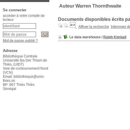
Auteur Warren Thornthwaite
Se connecter
accéder à votre compte de
Documents disponibles écrits par
lecteur
Affiner la recherche
Interroger 
Le data warehouse
/
Ralph Kimball
Mot de passe oublié ?
Adresse
Bibliothèque Centrale
Université Iba Der Thiam de
Thiès, (UIDT)
Voie de contournement Nord
(VCN)
Email: bibliotheque@univ-
thies.sn
BP: 967 Thiès Thiès
Sénégal