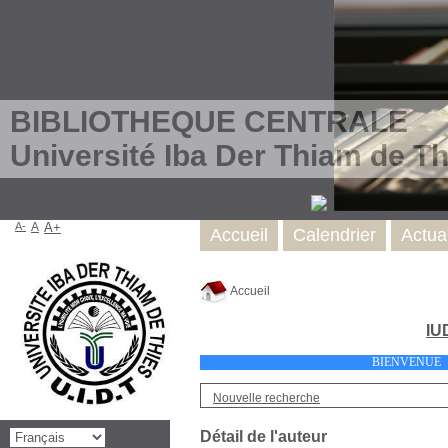
BIBLIOTHEQUE CENTRALE
Université Iba Der Thiam de Th
A-
A
A+
Accueil
Calendrier
Actual
Accueil
IU
BIENVEN
Nouvelle recherche
Détail de l'auteur